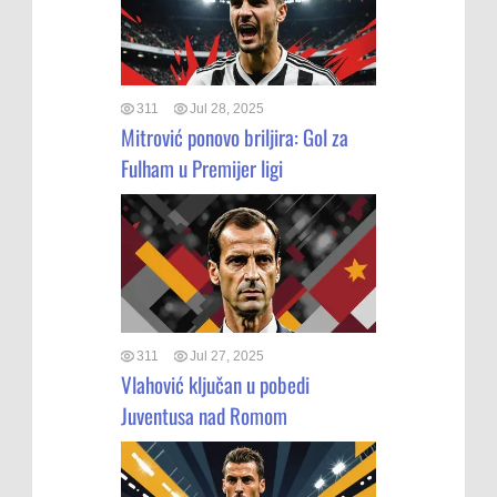
311
Jul 28, 2025
Mitrović ponovo briljira: Gol za
Fulham u Premijer ligi
311
Jul 27, 2025
Vlahović ključan u pobedi
Juventusa nad Romom