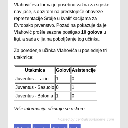
Vlahovićeva forma je posebno važna za srpske
navijače, s obzirom na predstojeće obaveze
reprezentacije Srbije u kvalifikacijama za
Evropsko prvenstvo. Pozadina pokazuje da je
Vlahović prošle sezone postigao
10 golova
u
ligi, a sada cilja na poboljšanje tog učinka.
Za poređenje učinka Vlahovića u poslednje tri
utakmice:
Utakmica
Golovi
Asistencije
Juventus - Lacio
1
0
Juventus - Sasuolo
0
1
Juventus - Bolonja
1
0
Više informacija očekuje se uskoro.
Posted by
centralsportsnews.com