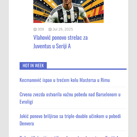
309
Jul 26, 2025
Vlahović ponovo strelac za
Juventus u Seriji A
HOT IN WEEK
Kecmanović ispao u trećem kolu Mastersa u Rimu
Crvena zvezda ostvarila važnu pobedu nad Barselonom u
Evroligi
Jokić ponovo briljirao sa triple-double učinkom u pobedi
Denvera