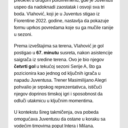
preokret u drugom poluvremenu, gde je Juventus
uspeo da nadoknadi zaostatak i osvoji sva tri
boda. Vlahović, koji je u Juventus stigao iz
Fiorentine 2022. godine, nastavlja da pokazuje
formu uprkos povredama koje su ga mučile ranije
u sezoni.
Prema izveštajima sa terena, Vlahović je gol
postigao u
67. minutu
susreta, nakon asistencije
saigrača iz sredine terena. Ovo je bio njegov
četvrti gol
u tekućoj sezoni Serije A, što ga
pozicionira kao jednog od ključnih igrača u
napadu Juventusa. Trener Masimilijano Alegri
pohvalio je srpskog reprezentativca, ističući
njegov doprinos timskoj igri i sposobnost da
odluči utakmicu u ključnim momentima.
U kontekstu šireg takmičenja, ova pobeda
omogućava Juventusu da ostane u koraku sa
vodećim timovima poput Intera i Milana.