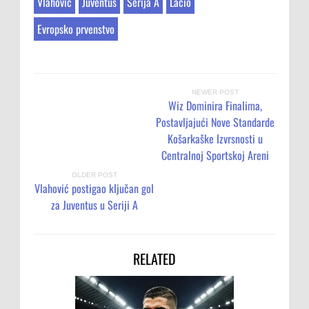
Vlahović
Juventus
Serija A
Lacio
Evropsko prvenstvo
NEWER POST
Wiz Dominira Finalima,
Postavljajući Nove Standarde
Košarkaške Izvrsnosti u
Centralnoj Sportskoj Areni
OLDER POST
Vlahović postigao ključan gol
za Juventus u Seriji A
RELATED