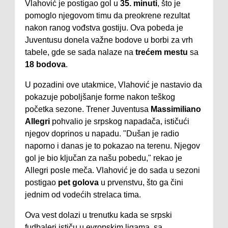
Vlahović je postigao gol u
35. minuti
, što je
pomoglo njegovom timu da preokrene rezultat
nakon ranog vođstva gostiju. Ova pobeda je
Juventusu donela važne bodove u borbi za vrh
tabele, gde se sada nalaze na
trećem mestu
sa
18 bodova
.
U pozadini ove utakmice, Vlahović je nastavio da
pokazuje poboljšanje forme nakon teškog
početka sezone. Trener Juventusa
Massimiliano
Allegri
pohvalio je srpskog napadača, ističući
njegov doprinos u napadu. "Dušan je radio
naporno i danas je to pokazao na terenu. Njegov
gol je bio ključan za našu pobedu," rekao je
Allegri posle meča. Vlahović je do sada u sezoni
postigao
pet golova
u prvenstvu, što ga čini
jednim od vodećih strelaca tima.
Ova vest dolazi u trenutku kada se srpski
fudbaleri ističu u evropskim ligama, sa