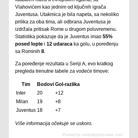
Vlahovićem kao jednim od ključnih igrača
Juventusa. Utakmica je bila napeta, sa nekoliko
prilika za oba tima, ali odbrana Juventusa je
izdržala pritisak Rome u drugom poluvremenu.
Statistika pokazuje da je Juventus imao
55%
posed lopte
i
12 udaraca
ka golu, u poređenju
sa Rominih
8
.
Za poređenje rezultata u Seriji A, evo kratkog
pregleda trenutne tabele za vodeće timove:
Tim
Bodovi
Gol-razlika
Inter
20
+12
Milan
19
+8
Juventus
18
+7
Više informacija očekuje se uskoro.
Posted by
centralsportsnews.com