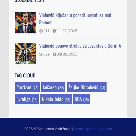
Vlahović ključan u pobedi Juventusa nad
Romom
311
Jul 27, 2025
Vlahović ponovo strelac za Juventus u Seriji A
309
Jul 26, 2025
TAG CLOUD
Partizan
košarka
Željko Obradović
(23)
(22)
(21)
Evroliga
Nikola Jokic
NBA
(18)
(13)
(10)
2026 © Sva prava zadržana.
|
centralsportsnews.com