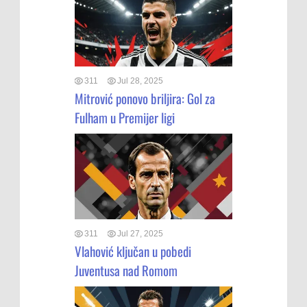
311
Jul 28, 2025
Mitrović ponovo briljira: Gol za
Fulham u Premijer ligi
311
Jul 27, 2025
Vlahović ključan u pobedi
Juventusa nad Romom