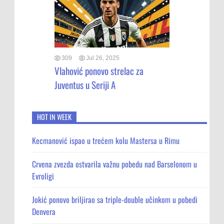
309
Jul 26, 2025
Vlahović ponovo strelac za
Juventus u Seriji A
HOT IN WEEK
Kecmanović ispao u trećem kolu Mastersa u Rimu
Crvena zvezda ostvarila važnu pobedu nad Barselonom u
Evroligi
Jokić ponovo briljirao sa triple-double učinkom u pobedi
Denvera