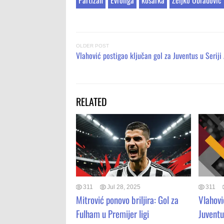
OLDER POST
Vlahović postigao ključan gol za Juventus u Seriji
RELATED
311
Jul 28, 2025
311
Mitrović ponovo briljira: Gol za
Vlahovi
Fulham u Premijer ligi
Juvent