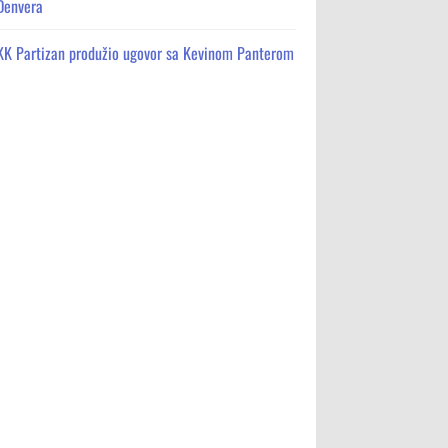
Denvera
KK Partizan produžio ugovor sa Kevinom Panterom