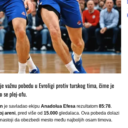
 je važnu pobedu u Evroligi protiv turskog tima, čime je
o se plej-ofu.
an
je savladao ekipu
Anadolua Efesa
rezultatom
85:78
.
j areni
, pred više od
15.000
gledalaca. Ova pobeda dolazi
 nastoji da obezbedi mesto među najboljih osam timova.