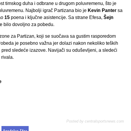
ost timskog duha i odbrane u drugom poluvremenu, što je
luvremenu. Najbolji igrač Partizana bio je
Kevin Panter
sa
ao
15
poena i ključne asistencije. Sa strane Efesa,
Šejn
je bilo dovoljno za pobedu.
zone za Partizan, koji se suočava sa gustim rasporedom
obeda je posebno važna jer dolazi nakon nekoliko teških
 pred sledeće izazove. Navijači su oduševljeni, a sledeći
rivala.
e
Posted by
centralsportsnews.com
Anadolua Efes