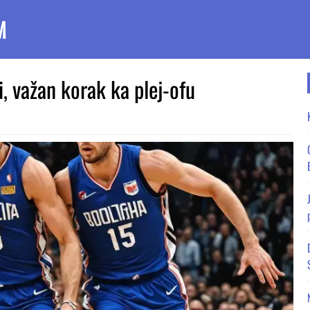
M
i, važan korak ka plej-ofu