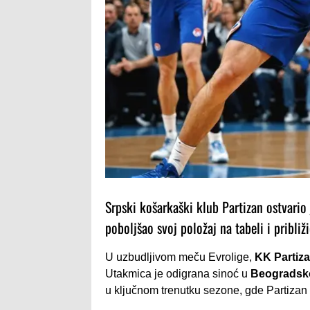
Srpski košarkaški klub Partizan ostvario
poboljšao svoj položaj na tabeli i približi
U uzbudljivom meču Evrolige,
KK Partiz
Utakmica je odigrana sinoć u
Beogradsko
u ključnom trenutku sezone, gde Partizan