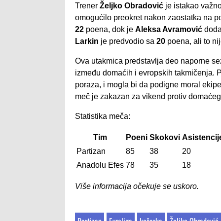
Trener
Željko Obradović
je istakao važn
omogućilo preokret nakon zaostatka na po
22
poena, dok je
Aleksa Avramović
dod
Larkin
je predvodio sa
20
poena, ali to ni
Ova utakmica predstavlja deo naporne se
između domaćih i evropskih takmičenja. P
poraza, i mogla bi da podigne moral ekipe
meč je zakazan za vikend protiv domaćeg 
Statistika meča:
Tim
Poeni
Skokovi
Asistencij
Partizan
85
38
20
Anadolu Efes
78
35
18
Više informacija očekuje se uskoro.
Partizan
Evroliga
košarka
Željko Obradović