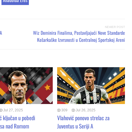
NEWER POST
 A
Wiz Dominira Finalima, Postavljajući Nove Standarde
Košarkaške Izvrsnosti u Centralnoj Sportskoj Areni
Jul 27, 2025
309
Jul 26, 2025
ć ključan u pobedi
Vlahović ponovo strelac za
usa nad Romom
Juventus u Seriji A