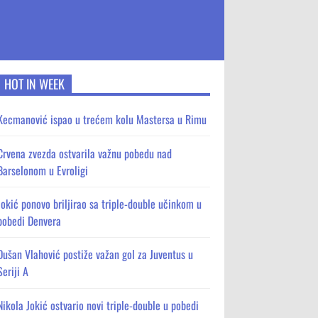
HOT IN WEEK
Kecmanović ispao u trećem kolu Mastersa u Rimu
Crvena zvezda ostvarila važnu pobedu nad
Barselonom u Evroligi
Jokić ponovo briljirao sa triple-double učinkom u
pobedi Denvera
Dušan Vlahović postiže važan gol za Juventus u
Seriji A
Nikola Jokić ostvario novi triple-double u pobedi