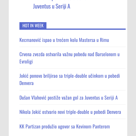
Juventus u Seriji A
HOT IN WEEK
Kecmanović ispao u trećem kolu Mastersa u Rimu
Crvena zvezda ostvarila važnu pobedu nad Barselonom u
Evroligi
Jokić ponovo briljirao sa triple-double učinkom u pobedi
Denvera
Dušan Vlahović postiže važan gol za Juventus u Seriji A
Nikola Jokić ostvario novi triple-double u pobedi Denvera
KK Partizan produžio ugovor sa Kevinom Panterom