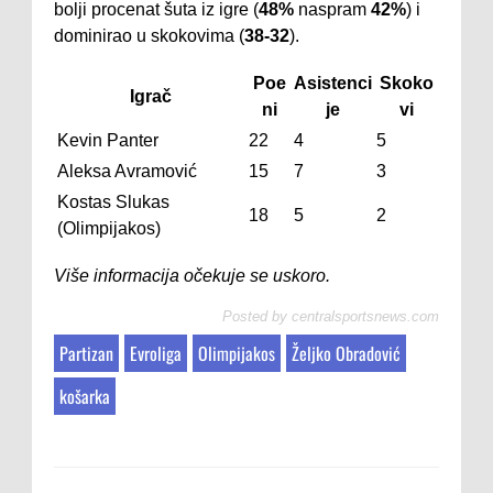
bolji procenat šuta iz igre (
48%
naspram
42%
) i
dominirao u skokovima (
38-32
).
Poe
Asistenci
Skoko
Igrač
ni
je
vi
Kevin Panter
22
4
5
Aleksa Avramović
15
7
3
Kostas Slukas
18
5
2
(Olimpijakos)
Više informacija očekuje se uskoro.
Posted by
centralsportsnews.com
Partizan
Evroliga
Olimpijakos
Željko Obradović
košarka