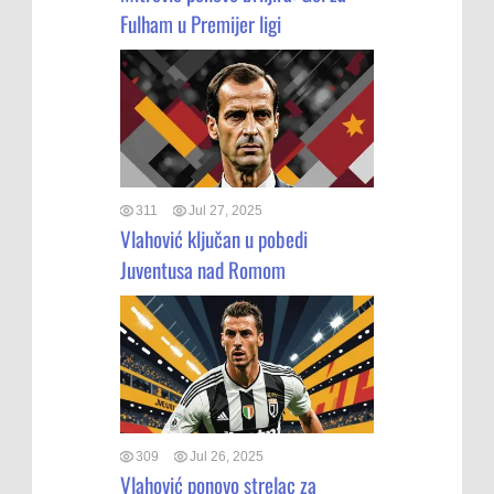
Fulham u Premijer ligi
311
Jul 27, 2025
Vlahović ključan u pobedi
Juventusa nad Romom
309
Jul 26, 2025
Vlahović ponovo strelac za