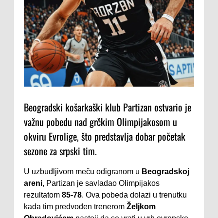
Beogradski košarkaški klub Partizan ostvario je
važnu pobedu nad grčkim Olimpijakosom u
okviru Evrolige, što predstavlja dobar početak
sezone za srpski tim.
U uzbudljivom meču odigranom u
Beogradskoj
areni
, Partizan je savladao Olimpijakos
rezultatom
85-78
. Ova pobeda dolazi u trenutku
kada tim predvođen trenerom
Željkom