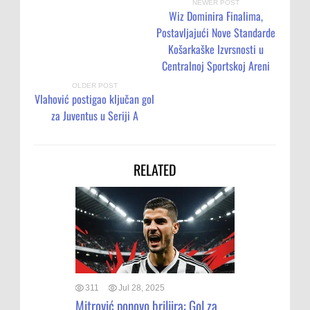
NEWER POST
Wiz Dominira Finalima,
Postavljajući Nove Standarde
Košarkaške Izvrsnosti u
Centralnoj Sportskoj Areni
OLDER POST
Vlahović postigao ključan gol
za Juventus u Seriji A
RELATED
311
Jul 28, 2025
Mitrović ponovo briljira: Gol za