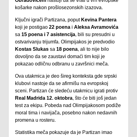
Obradovićem
nastoji da se vrati u vrh evropske
košarke nakon prošlosezonskih izazova.
Ključni igrači Partizana, poput
Kevina Pantera
koji je postigao
22 poena
i
Aleksa Avramovića
sa
15 poena i 7 asistencija
, bili su presudni u
ostvarivanju trijumfa. Olimpijakos je predvodio
Kostas Slukas
sa
18 poena
, ali to nije bilo
dovoljno da se zaustavi domaći tim koji je
pokazao odličnu odbranu u završnici meča.
Ova utakmica je deo šireg konteksta gde srpski
klubovi nastoje da se afirmišu na evropskoj
sceni. Partizan će sledeću utakmicu igrati protiv
Real Madrida
12. oktobra
, što će biti još jedan
test za ekipu. Pobeda nad Olimpijakosom podiže
moral tima i navijača, posebno nakon nedavnih
promena u rosteru.
Statistika meča pokazuje da je Partizan imao