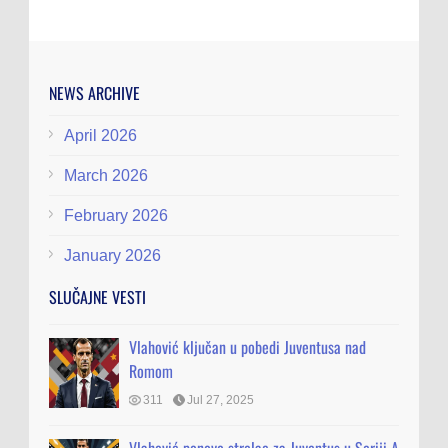
NEWS ARCHIVE
April 2026
March 2026
February 2026
January 2026
SLUČAJNE VESTI
Vlahović ključan u pobedi Juventusa nad
Romom
311
Jul 27, 2025
Vlahović ponovo strelac za Juventus u Seriji A